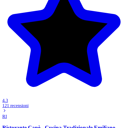
4.3
121 recensioni
RI
Ristorante Canè - Cucina Tradizionale Emiliano-