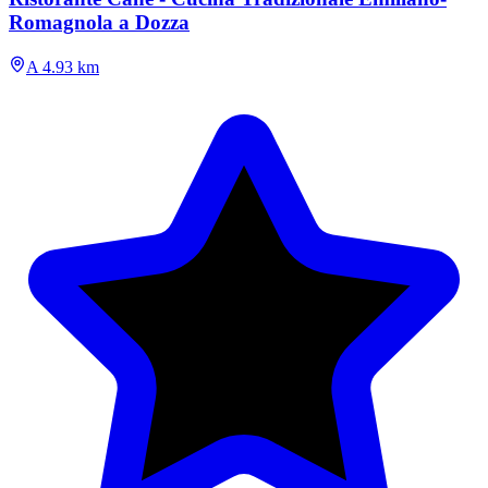
Romagnola a Dozza
A 4.93 km