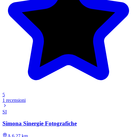
5
1 recensioni
SI
Simona Sinergie Fotografiche
A 6.27 km