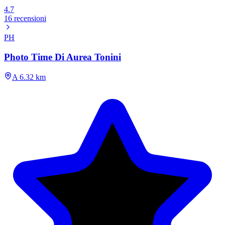
4.7
16 recensioni
PH
Photo Time Di Aurea Tonini
A 6.32 km