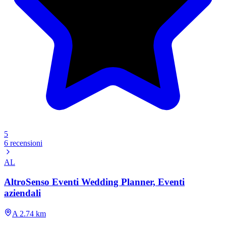
5
6 recensioni
AL
AltroSenso Eventi Wedding Planner, Eventi
aziendali
A 2.74 km