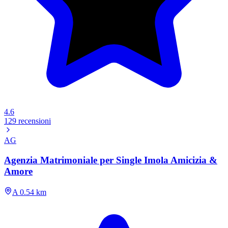
4.6
129 recensioni
AG
Agenzia Matrimoniale per Single Imola Amicizia &
Amore
A 0.54 km