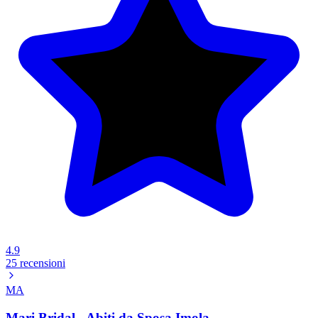
4.9
25 recensioni
MA
Mari Bridal - Abiti da Sposa Imola