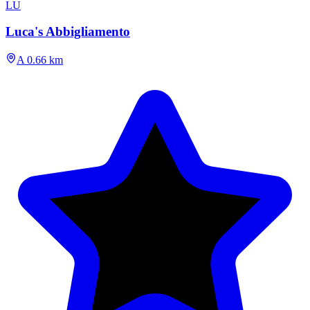
LU
Luca's Abbigliamento
A 0.66 km