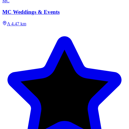
MC
MC Weddings & Events
A 4.47 km