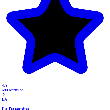
4.5
680 recensioni
LA
La Bassanina