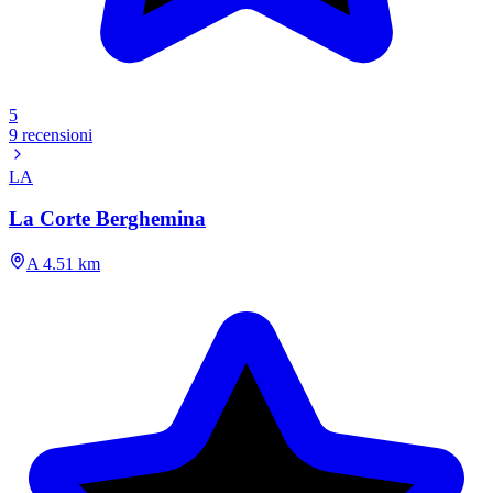
5
9 recensioni
LA
La Corte Berghemina
A 4.51 km