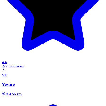
4.4
277 recensioni
VE
Vestire
A 4.56 km