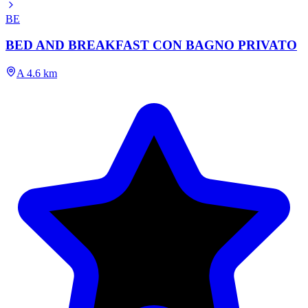
BE
BED AND BREAKFAST CON BAGNO PRIVATO
A 4.6 km