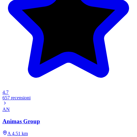
4.7
657 recensioni
AN
Animas Group
A 4.51 km