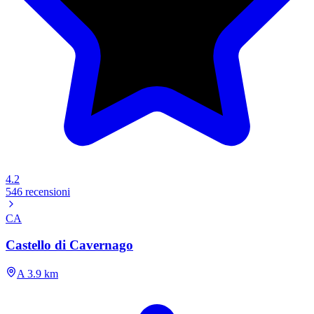
4.2
546 recensioni
CA
Castello di Cavernago
A 3.9 km