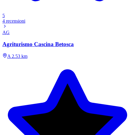
5
4 recensioni
AG
Agriturismo Cascina Betosca
A 2.53 km