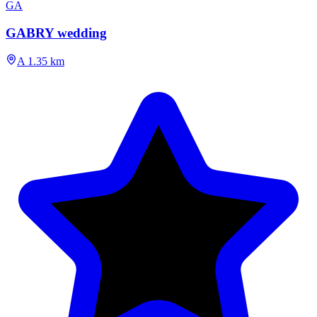
GA
GABRY wedding
A 1.35 km