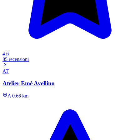
4.6
85 recensioni
AT
Atelier Emé Avellino
A 0.66 km