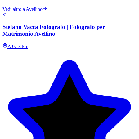
Vedi altro a Avellino
ST
Stefano Vacca Fotografo | Fotografo per
Matrimonio Avellino
A 0.18 km