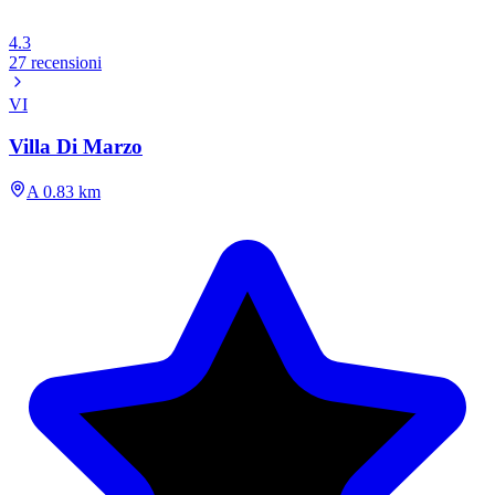
4.3
27 recensioni
VI
Villa Di Marzo
A 0.83 km