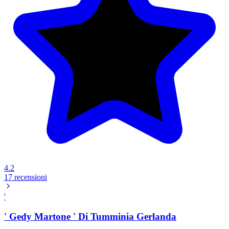
4.2
17 recensioni
'
' Gedy Martone ' Di Tumminia Gerlanda