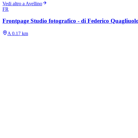
Vedi altro a Avellino
FR
Frontpage Studio fotografico - di Federico Quagliuol
A 0.17 km