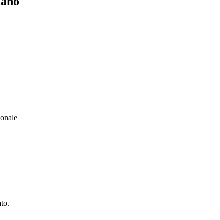
dano
ionale
to.