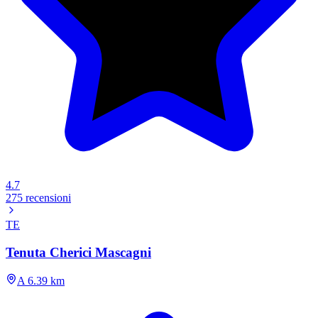
4.7
275 recensioni
TE
Tenuta Cherici Mascagni
A 6.39 km