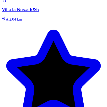
VI
Villa la Nussa b&b
A 2.04 km