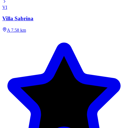
VI
Villa Sabrina
A 7.58 km