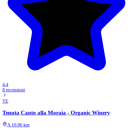
4.4
8 recensioni
TE
Tenuta Canto alla Moraia - Organic Winery
A 10.96 km