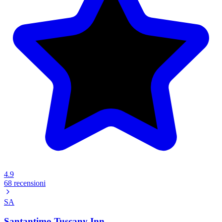
4.9
68 recensioni
SA
Santantimo Tuscany Inn