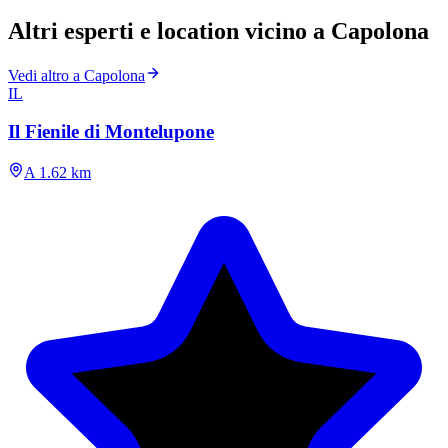
Altri esperti e location vicino a Capolona
Vedi altro a Capolona
IL
Il Fienile di Montelupone
A 1.62 km