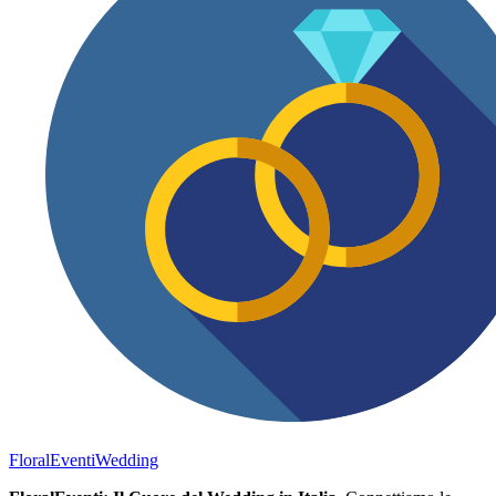
FloralEventi
Wedding