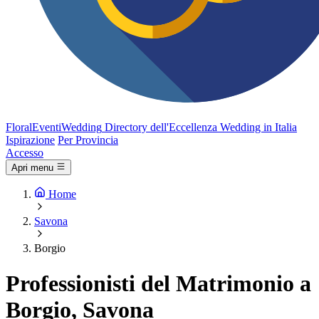
FloralEventi
Wedding
Directory dell'Eccellenza Wedding in Italia
Ispirazione
Per Provincia
Accesso
Apri menu
Home
Savona
Borgio
Professionisti del Matrimonio a
Borgio, Savona