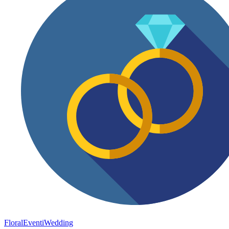
FloralEventi
Wedding