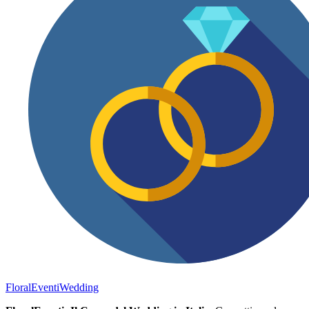
FloralEventi
Wedding