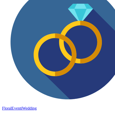
FloralEventi
Wedding