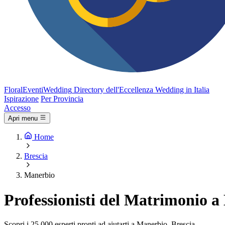
FloralEventi
Wedding
Directory dell'Eccellenza Wedding in Italia
Ispirazione
Per Provincia
Accesso
Apri menu
Home
Brescia
Manerbio
Professionisti del Matrimonio a
Scopri i 25.000 esperti pronti ad aiutarti a Manerbio, Brescia.