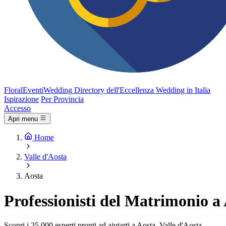
FloralEventi
Wedding
Directory dell'Eccellenza Wedding in Italia
Ispirazione
Per Provincia
Accesso
Apri menu
Home
Valle d'Aosta
Aosta
Professionisti del Matrimonio a 
Scopri i 25.000 esperti pronti ad aiutarti a Aosta, Valle d'Aosta.