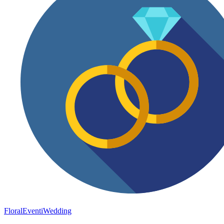
FloralEventi
Wedding