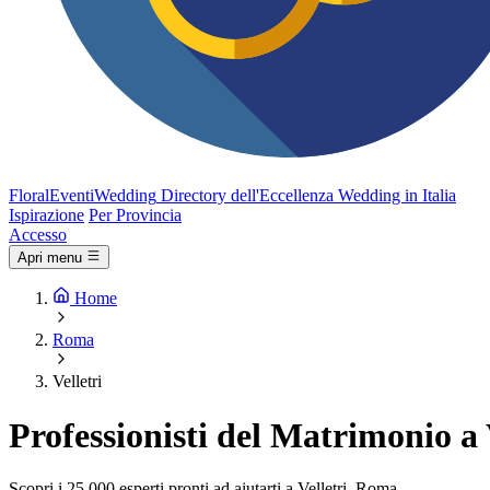
FloralEventi
Wedding
Directory dell'Eccellenza Wedding in Italia
Ispirazione
Per Provincia
Accesso
Apri menu
Home
Roma
Velletri
Professionisti del Matrimonio a
Scopri i 25.000 esperti pronti ad aiutarti a Velletri, Roma.