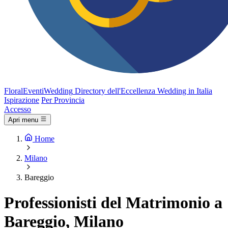
FloralEventi
Wedding
Directory dell'Eccellenza Wedding in Italia
Ispirazione
Per Provincia
Accesso
Apri menu
Home
Milano
Bareggio
Professionisti del Matrimonio a
Bareggio, Milano