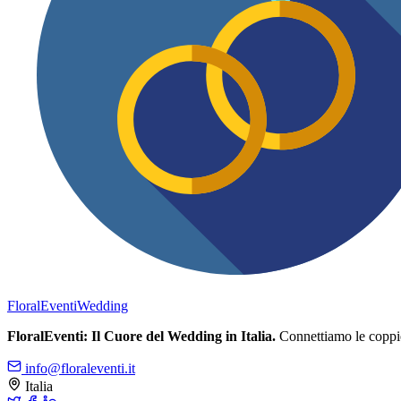
FloralEventi
Wedding
FloralEventi: Il Cuore del Wedding in Italia.
Connettiamo le coppie c
info@floraleventi.it
Italia