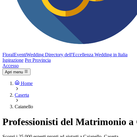
FloralEventi
Wedding
Directory dell'Eccellenza Wedding in Italia
Ispirazione
Per Provincia
Accesso
Apri menu
Home
Caserta
Caianello
Professionisti del Matrimonio a
Scopri i 25.000 esperti pronti ad aiutarti a Caianello, Caserta.