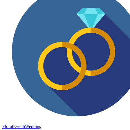
FloralEventi
Wedding