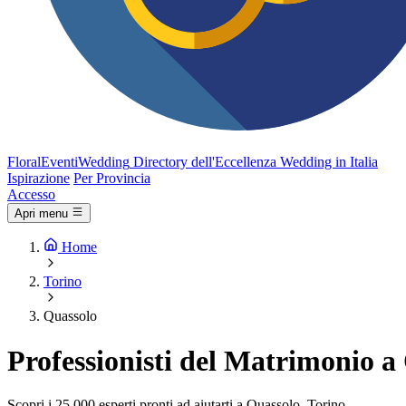
FloralEventi
Wedding
Directory dell'Eccellenza Wedding in Italia
Ispirazione
Per Provincia
Accesso
Apri menu
Home
Torino
Quassolo
Professionisti del Matrimonio a
Scopri i 25.000 esperti pronti ad aiutarti a Quassolo, Torino.