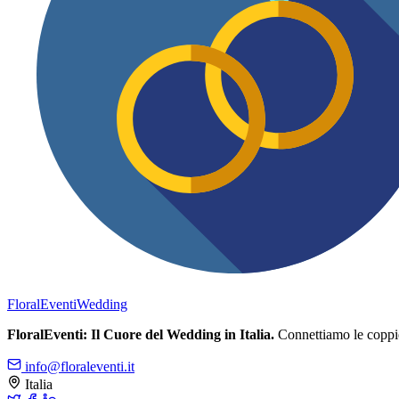
FloralEventi
Wedding
FloralEventi: Il Cuore del Wedding in Italia.
Connettiamo le coppie c
info@floraleventi.it
Italia