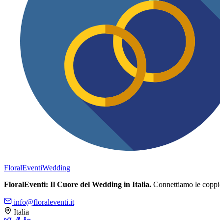
FloralEventi
Wedding
FloralEventi: Il Cuore del Wedding in Italia.
Connettiamo le coppie c
info@floraleventi.it
Italia