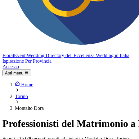
FloralEventi
Wedding
Directory dell'Eccellenza Wedding in Italia
Ispirazione
Per Provincia
Accesso
Apri menu
Home
Torino
Montalto Dora
Professionisti del Matrimonio a
Scopri i 25.000 esperti pronti ad aiutarti a Montalto Dora, Torino.