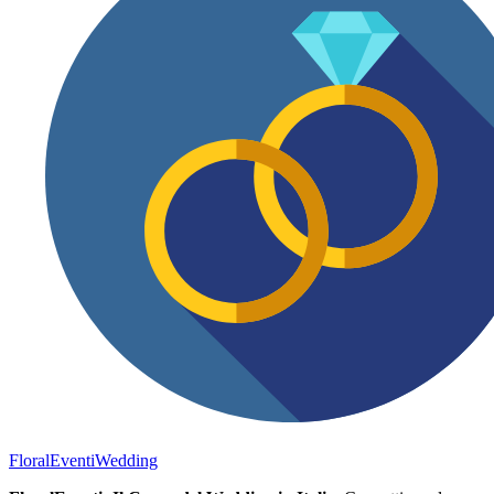
FloralEventi
Wedding