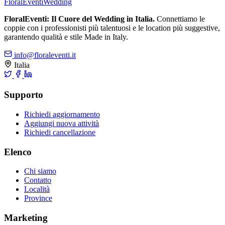
FloralEventi
Wedding
FloralEventi: Il Cuore del Wedding in Italia.
Connettiamo le
coppie con i professionisti più talentuosi e le location più suggestive,
garantendo qualità e stile Made in Italy.
info@floraleventi.it
Italia
Supporto
Richiedi aggiornamento
Aggiungi nuova attività
Richiedi cancellazione
Elenco
Chi siamo
Contatto
Località
Province
Marketing