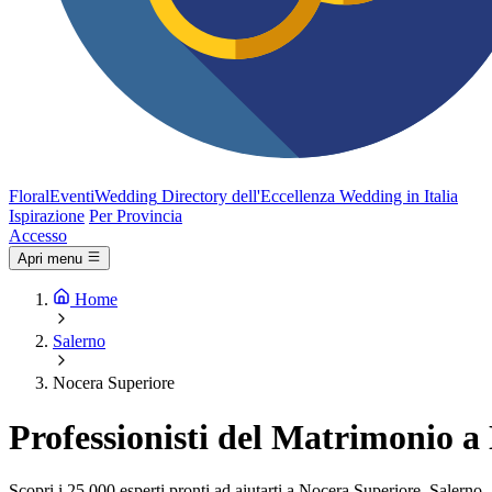
FloralEventi
Wedding
Directory dell'Eccellenza Wedding in Italia
Ispirazione
Per Provincia
Accesso
Apri menu
Home
Salerno
Nocera Superiore
Professionisti del Matrimonio a
Scopri i 25.000 esperti pronti ad aiutarti a Nocera Superiore, Salerno.