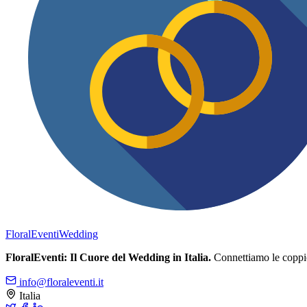
FloralEventi
Wedding
FloralEventi: Il Cuore del Wedding in Italia.
Connettiamo le coppie c
info@floraleventi.it
Italia