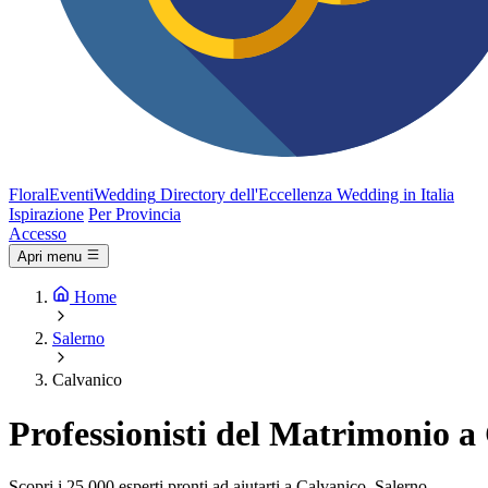
FloralEventi
Wedding
Directory dell'Eccellenza Wedding in Italia
Ispirazione
Per Provincia
Accesso
Apri menu
Home
Salerno
Calvanico
Professionisti del Matrimonio a
Scopri i 25.000 esperti pronti ad aiutarti a Calvanico, Salerno.