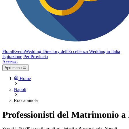
FloralEventi
Wedding
Directory dell'Eccellenza Wedding in Italia
Ispirazione
Per Provincia
Accesso
Apri menu
Home
Napoli
Roccarainola
Professionisti del Matrimonio a
Scopri i 25.000 esperti pronti ad aiutarti a Roccarainola, Napoli.