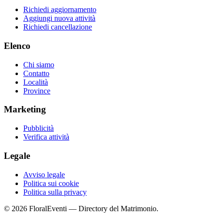
Richiedi aggiornamento
Aggiungi nuova attività
Richiedi cancellazione
Elenco
Chi siamo
Contatto
Località
Province
Marketing
Pubblicità
Verifica attività
Legale
Avviso legale
Politica sui cookie
Politica sulla privacy
© 2026 FloralEventi — Directory del Matrimonio.