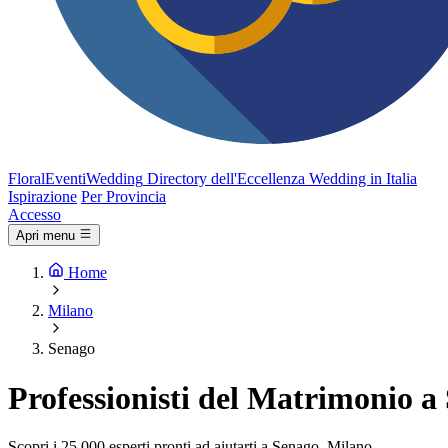
FloralEventi
Wedding
Directory dell'Eccellenza Wedding in Italia
Ispirazione
Per Provincia
Accesso
Apri menu
Home
Milano
Senago
Professionisti del Matrimonio a
Scopri i 25.000 esperti pronti ad aiutarti a Senago, Milano.