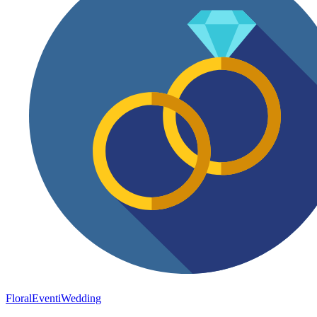
FloralEventi
Wedding