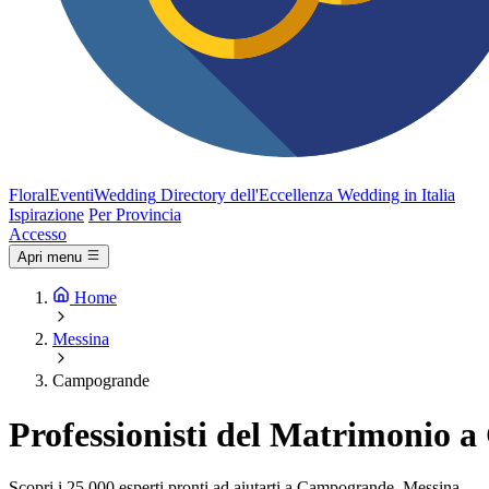
FloralEventi
Wedding
Directory dell'Eccellenza Wedding in Italia
Ispirazione
Per Provincia
Accesso
Apri menu
Home
Messina
Campogrande
Professionisti del Matrimonio 
Scopri i 25.000 esperti pronti ad aiutarti a Campogrande, Messina.