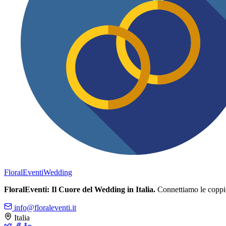
FloralEventi
Wedding
FloralEventi: Il Cuore del Wedding in Italia.
Connettiamo le coppie c
info@floraleventi.it
Italia