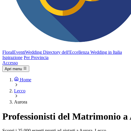
FloralEventi
Wedding
Directory dell'Eccellenza Wedding in Italia
Ispirazione
Per Provincia
Accesso
Apri menu
Home
Lecco
Aurora
Professionisti del Matrimonio a
Scopri i 25.000 esperti pronti ad aiutarti a Aurora, Lecco.