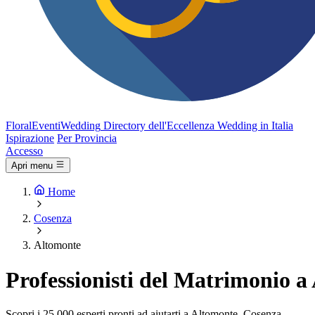
FloralEventi
Wedding
Directory dell'Eccellenza Wedding in Italia
Ispirazione
Per Provincia
Accesso
Apri menu
Home
Cosenza
Altomonte
Professionisti del Matrimonio a
Scopri i 25.000 esperti pronti ad aiutarti a Altomonte, Cosenza.