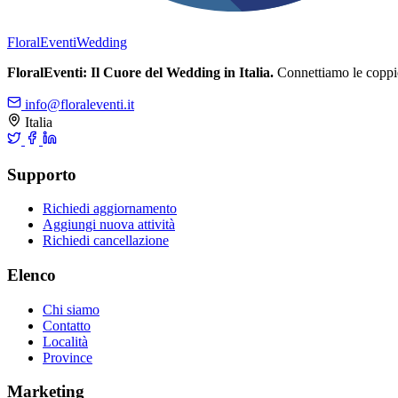
FloralEventi
Wedding
FloralEventi: Il Cuore del Wedding in Italia.
Connettiamo le coppie c
info@floraleventi.it
Italia
Supporto
Richiedi aggiornamento
Aggiungi nuova attività
Richiedi cancellazione
Elenco
Chi siamo
Contatto
Località
Province
Marketing