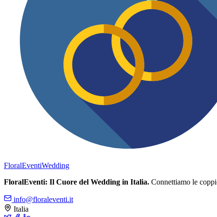
FloralEventi
Wedding
FloralEventi: Il Cuore del Wedding in Italia.
Connettiamo le coppie c
info@floraleventi.it
Italia