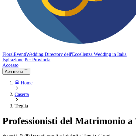
FloralEventi
Wedding
Directory dell'Eccellenza Wedding in Italia
Ispirazione
Per Provincia
Accesso
Apri menu
Home
Caserta
Treglia
Professionisti del Matrimonio a 
Scopri i 25.000 esperti pronti ad aiutarti a Treglia, Caserta.