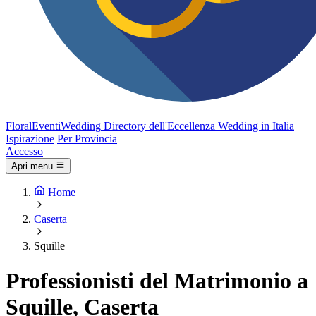
FloralEventi
Wedding
Directory dell'Eccellenza Wedding in Italia
Ispirazione
Per Provincia
Accesso
Apri menu
Home
Caserta
Squille
Professionisti del Matrimonio a
Squille, Caserta