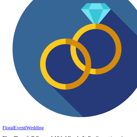
FloralEventi
Wedding