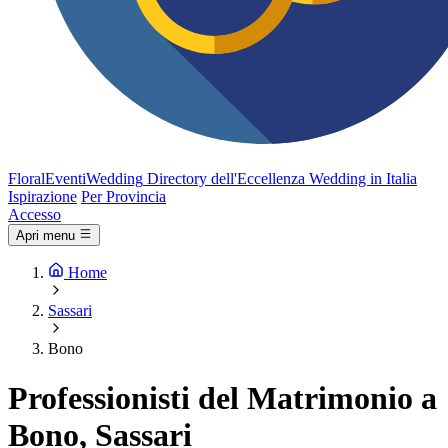
FloralEventi
Wedding
Directory dell'Eccellenza Wedding in Italia
Ispirazione
Per Provincia
Accesso
Apri menu
Home
Sassari
Bono
Professionisti del Matrimonio a
Bono, Sassari