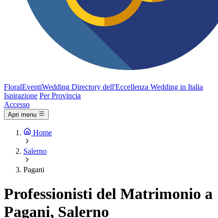
FloralEventi
Wedding
Directory dell'Eccellenza Wedding in Italia
Ispirazione
Per Provincia
Accesso
Apri menu
Home
Salerno
Pagani
Professionisti del Matrimonio a
Pagani, Salerno