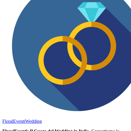
FloralEventi
Wedding