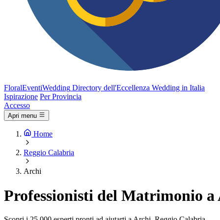
FloralEventi
Wedding
Directory dell'Eccellenza Wedding in Italia
Ispirazione
Per Provincia
Accesso
Apri menu
Home
Reggio Calabria
Archi
Professionisti del Matrimonio a
Scopri i 25.000 esperti pronti ad aiutarti a Archi, Reggio Calabria.