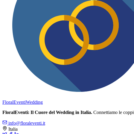
FloralEventi
Wedding
FloralEventi: Il Cuore del Wedding in Italia.
Connettiamo le coppie c
info@floraleventi.it
Italia