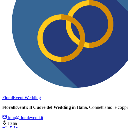
FloralEventi
Wedding
FloralEventi: Il Cuore del Wedding in Italia.
Connettiamo le coppie c
info@floraleventi.it
Italia