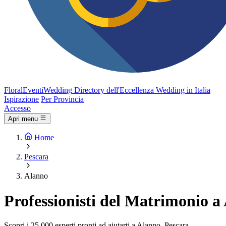
FloralEventi
Wedding
Directory dell'Eccellenza Wedding in Italia
Ispirazione
Per Provincia
Accesso
Apri menu
Home
Pescara
Alanno
Professionisti del Matrimonio a
Scopri i 25.000 esperti pronti ad aiutarti a Alanno, Pescara.