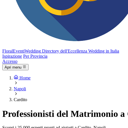
FloralEventi
Wedding
Directory dell'Eccellenza Wedding in Italia
Ispirazione
Per Provincia
Accesso
Apri menu
Home
Napoli
Cardito
Professionisti del Matrimonio a
Scopri i 25.000 esperti pronti ad aiutarti a Cardito, Napoli.