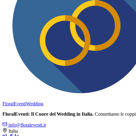
FloralEventi
Wedding
FloralEventi: Il Cuore del Wedding in Italia.
Connettiamo le coppie c
info@floraleventi.it
Italia