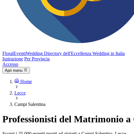
FloralEventi
Wedding
Directory dell'Eccellenza Wedding in Italia
Ispirazione
Per Provincia
Accesso
Apri menu
Home
Lecce
Campi Salentina
Professionisti del Matrimonio a
Scopri i 25.000 esperti pronti ad aiutarti a Campi Salentina, Lecce.