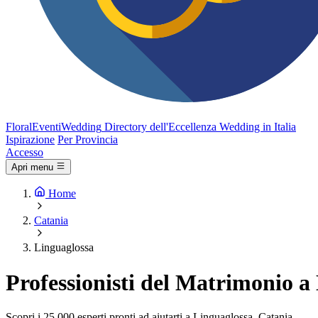
FloralEventi
Wedding
Directory dell'Eccellenza Wedding in Italia
Ispirazione
Per Provincia
Accesso
Apri menu
Home
Catania
Linguaglossa
Professionisti del Matrimonio a
Scopri i 25.000 esperti pronti ad aiutarti a Linguaglossa, Catania.