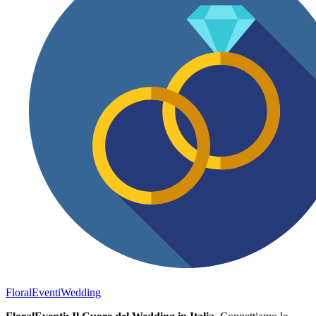
FloralEventi
Wedding