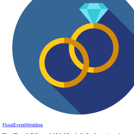
FloralEventi
Wedding