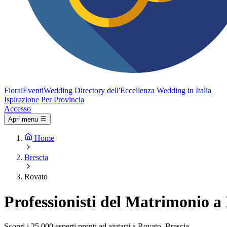
FloralEventi
Wedding
Directory dell'Eccellenza Wedding in Italia
Ispirazione
Per Provincia
Accesso
Apri menu
Home
Brescia
Rovato
Professionisti del Matrimonio a
Scopri i 25.000 esperti pronti ad aiutarti a Rovato, Brescia.