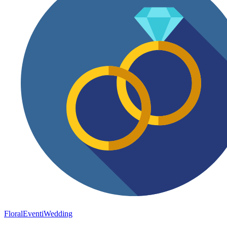
FloralEventi
Wedding