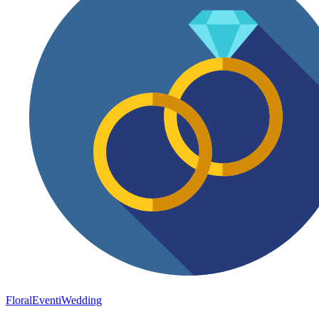
FloralEventi
Wedding