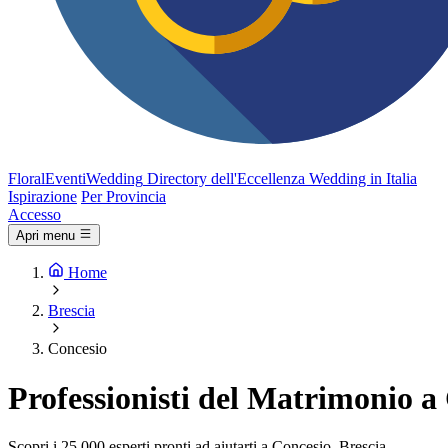
FloralEventi
Wedding
Directory dell'Eccellenza Wedding in Italia
Ispirazione
Per Provincia
Accesso
Apri menu
Home
Brescia
Concesio
Professionisti del Matrimonio a
Scopri i 25.000 esperti pronti ad aiutarti a Concesio, Brescia.