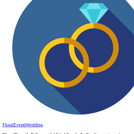
FloralEventi
Wedding