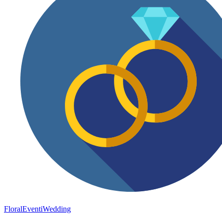
FloralEventi
Wedding