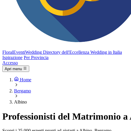
FloralEventi
Wedding
Directory dell'Eccellenza Wedding in Italia
Ispirazione
Per Provincia
Accesso
Apri menu
Home
Bergamo
Albino
Professionisti del Matrimonio 
Scopri i 25.000 esperti pronti ad aiutarti a Albino, Bergamo.