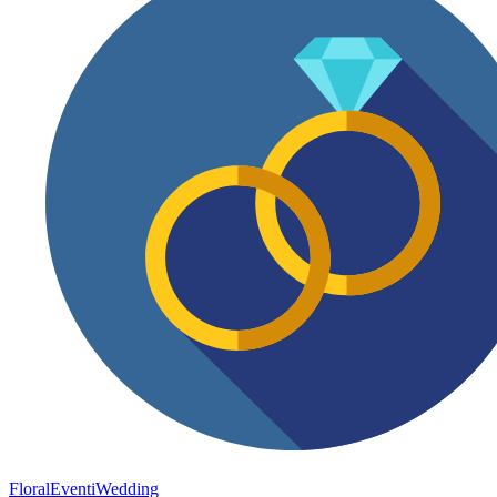
FloralEventi
Wedding