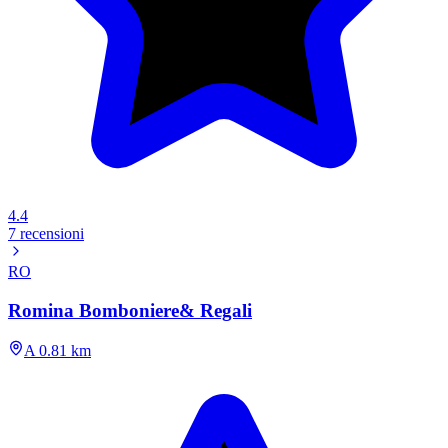
4.4
7 recensioni
RO
Romina Bomboniere& Regali
A 0.81 km