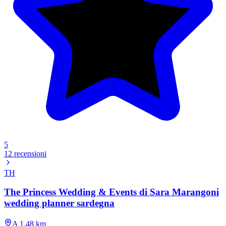
5
12 recensioni
TH
The Princess Wedding & Events di Sara Marangoni
wedding planner sardegna
A 1.48 km