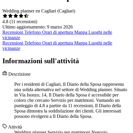
Wedding planner en Cagliari (Cagliari)
4.8
(11 recensioni)
Ultimo aggiornamento: 9 marzo 2026
Recensioni
Telefono
Orari di apertura
Mappa
Luoghi nelle
vicinanze
Recensioni
Telefono
Orari di apertura
Mappa
Luoghi nelle
vicinanze
Informazioni sull'attività
Descrizione
Per i residenti di Cagliari, Il Diario della Sposa rappresenta
una solida alternativa nel settore di Wedding planner. Situato
in Via Isonzo, 14, Il Diario della Sposa è accessibile per
coloro che cercano Servizio per matrimoni. Vantando un
punteggio di 4.8 a partire da 11 recensioni, Il Diario della
Sposa dimostra la soddisfazione dei clienti. Gli interessati
possono rivolgersi a Il Diario della Sposa.
Attività
Wedding planner
Servizio per matrimoni
Negozio