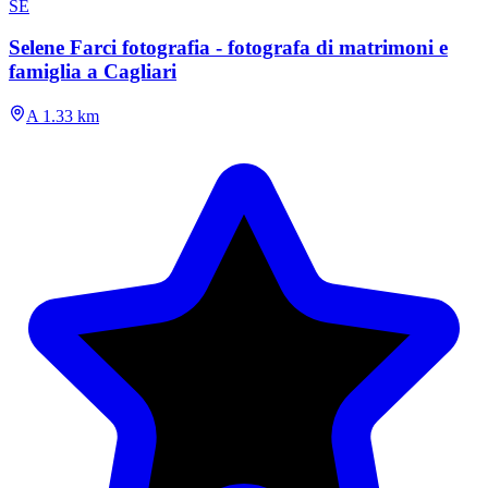
SE
Selene Farci fotografia - fotografa di matrimoni e
famiglia a Cagliari
A 1.33 km