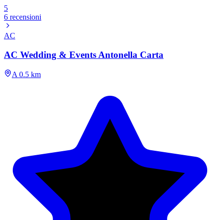
5
6 recensioni
AC
AC Wedding & Events Antonella Carta
A 0.5 km