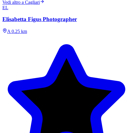
Vedi altro a Cagliari
EL
Elisabetta Figus Photographer
A 0.25 km