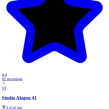
4.4
92 recensioni
ST
Studio Alagon 41
A 0.42 km