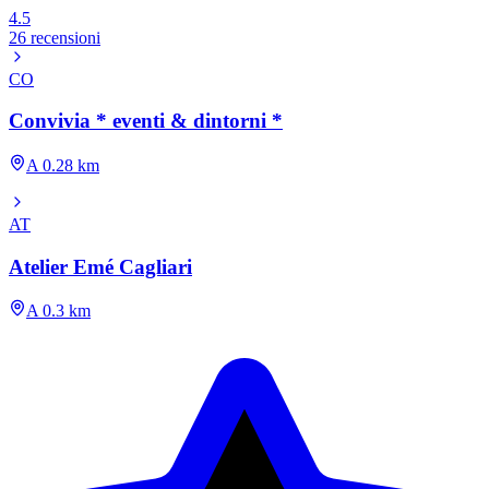
4.5
26 recensioni
CO
Convivia * eventi & dintorni *
A 0.28 km
AT
Atelier Emé Cagliari
A 0.3 km