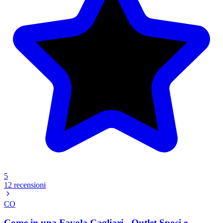
5
12 recensioni
CO
Come in una Favola Cagliari - Outlet Sposi e