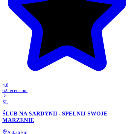
4.8
62 recensioni
ŚL
ŚLUB NA SARDYNII - SPEŁNIJ SWOJE
MARZENIE
A 0.26 km