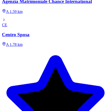
Agenzia Matrimoniale Chance International
A 1.59 km
CE
Centro Sposa
A 1.78 km