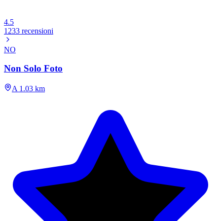
4.5
1233 recensioni
NO
Non Solo Foto
A 1.03 km