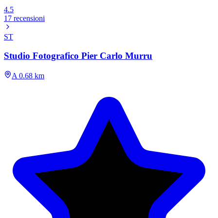
4.5
17 recensioni
ST
Studio Fotografico Pier Carlo Murru
A 0.68 km